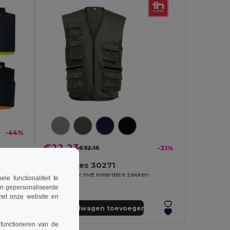
-44%
€22.23
€32.15
-31%
Gewatteerd vest (220g/m²), omkeerbaar en met meerdere zakken, van polyester (100%), met ritssluiting en omkeerbare trekker
TH Clothes 30271
Bodywarmer met meerdere zakken
 functionaliteit te
en gepersonaliseerde
 met onze website en
Aan winkelwagen toevoegen
 functioneren van de