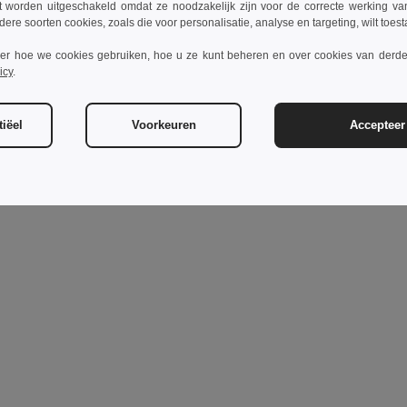
t worden uitgeschakeld omdat ze noodzakelijk zijn voor de correcte werking va
dere soorten cookies, zoals die voor personalisatie, analyse en targeting, wilt toes
ver hoe we cookies gebruiken, hoe u ze kunt beheren en over cookies van derde
icy
.
iëel
Voorkeuren
Accepteer 