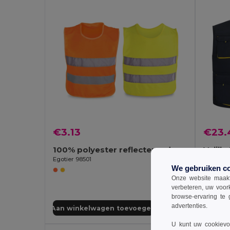
€3.13
€23.
100% polyester reflecterende kindervesten
Velill
Egotier 98501
We gebruiken c
Onze website maakt
verbeteren, uw voor
browse-ervaring te 
advertenties.
Aan winkelwagen toevoegen
Aan wi
U kunt uw cookievoo