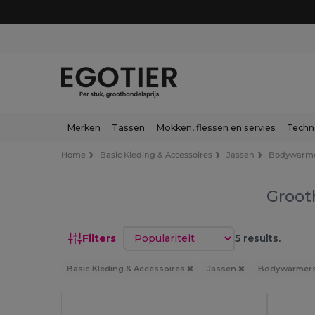
Merken
Tassen
Mokken, flessen en servies
Techn
Home
Basic Kleding & Accessoires
Jassen
Bodywarm
Groot
Sorteren op
Filters
5 results.
Basic Kleding & Accessoires
Jassen
Bodywarmer