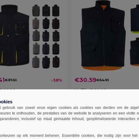
41
€30.59
€37.51
-38%
€54.91
a 36082
Velilla 36048
Gewatteerd vest, tweekleurig, met meerdere zakken (120g/m²), van polyester (100%)
ookies
+11 Kleuren
 gebruik van zowel onze eigen cookies als cookies van derden om de algehele
keuren te onthouden, de prestaties van de website te analyseren en een vlotte 
garanderen, inclusief op maat gemaakte inhoud, geoptimaliseerde interacties
nkelwagen toevoegen
Aan winkelwagen toevoegen
rkeuren op elk moment beheren. Essentiële cookies, die nodig zijn voor het