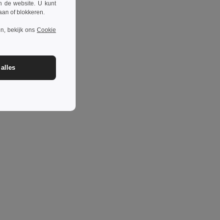
n de website. U kunt
taan of blokkeren.
n, bekijk ons
Cookie
alles