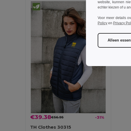
website, kunnen nie
echter kiezen of u an
Voor meer details o
Policy
en
Privacy Pol
Alleen essent
€39.38
€56.95
-31%
TH Clothes 30315