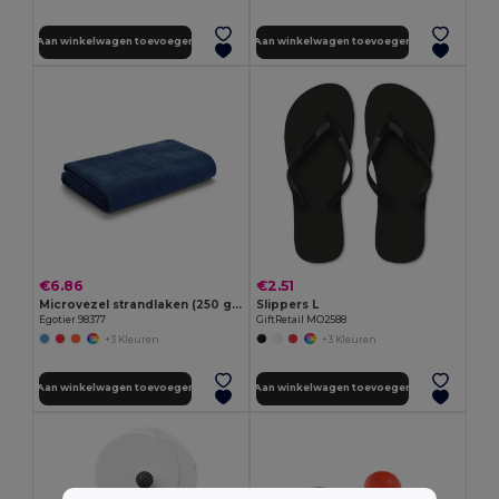
Aan winkelwagen toevoegen
Aan winkelwagen toevoegen
€6.86
€2.51
Microvezel strandlaken (250 g/m²)
Slippers L
Egotier 98377
GiftRetail MO2588
+3 Kleuren
+3 Kleuren
Aan winkelwagen toevoegen
Aan winkelwagen toevoegen