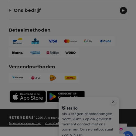
Ons bedrijf
Betaalmethoden
Verzendmethoden
👋
Hallo
Als u vragen of opmerkingen
2026. Alle rechten voorbehouden
heeft, kunt u op elk gewenst
Algemene voorwaarden
|
Privacybeleid
|
Cookiebeleid
|
Sitemap
moment contact met ons
opnemen. Onze chatbot staat
voor u klaar.