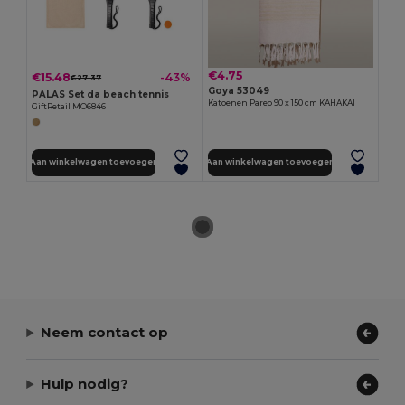
€4.75
€15.48
-43%
€27.37
Goya 53049
PALAS Set da beach tennis
Katoenen Pareo 90 x 150 cm KAHAKAI
GiftRetail MO6846
Aan winkelwagen toevoegen
Aan winkelwagen toevoegen
Neem contact op
Hulp nodig?