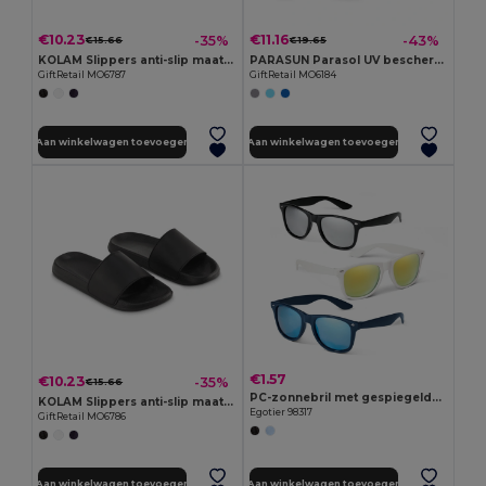
€10.23
€11.16
-35%
-43%
€15.66
€19.65
KOLAM Slippers anti-slip maat 42/43
PARASUN Parasol UV bescherming Ø150cm
GiftRetail MO6787
GiftRetail MO6184
Aan winkelwagen toevoegen
Aan winkelwagen toevoegen
€1.57
€10.23
-35%
€15.66
PC-zonnebril met gespiegelde categorie 3 glazen
KOLAM Slippers anti-slip maat 40/41
Egotier 98317
GiftRetail MO6786
Aan winkelwagen toevoegen
Aan winkelwagen toevoegen