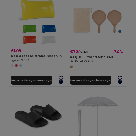
€1.08
€7.31
-34%
€11.11
Opblaasbaar strandkussen in doorschijnend PVC
RAQUET Strand tennisset
Egotier 98293
GiftRetail MO6829
Aan winkelwagen toevoegen
Aan winkelwagen toevoegen