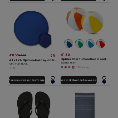
€1.30
€0.50
-5%
€0.53
Opblaasbare strandbal in ondoorzichtig PVC
ATRAPA Opvouwbare nylon frisbee
Egotier 98274
GiftRetail IT3087
+3 Kleuren
Aan winkelwagen toevoegen
Aan winkelwagen toevoegen