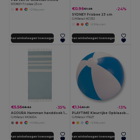
SYDNEY Frisbee 23 cm
€0.96
-24%
€1.26
+2 Kleuren
SYDNEY Frisbee 23 cm
GiftRetail KC1312
+2 Kleuren
Aan winkelwagen toevoegen
Aan winkelwagen toevoegen
€5.56
€1.14
-35%
-13%
€8.52
€1.31
AGOURA Hamman handdoek 140 gr/m² MO6554-
PLAYTIME Kleurrijke Opblaasbare Strandbal Ø23,5cm
GiftRetail MO6554
GiftRetail IT1627
+4 Kleuren
+2 Kleuren
Aan winkelwagen toevoegen
Aan winkelwagen toevoegen