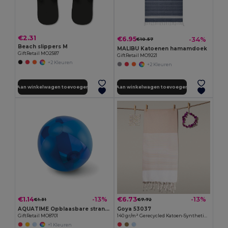
€2.31
€6.95
-34%
€10.57
Beach slippers M
MALIBU Katoenen hamamdoek
GiftRetail MO2587
GiftRetail MO9221
+2 Kleuren
+2 Kleuren
Aan winkelwagen toevoegen
Aan winkelwagen toevoegen
€1.14
€6.73
-13%
-13%
€1.31
€7.72
AQUATIME Opblaasbare strandbal
Goya 53037
GiftRetail MO8701
140 gr/m² Gerecycled Katoen-Synthetisch Pareo MAUNA
+1 Kleuren