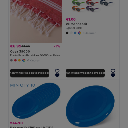
€1.00
PC zonnebril
Egotier 98313
+3 Kleuren
€6.99
-1%
€7.09
Goya 39000
Fouta Pareo Handdoek 90x180 cm Katoenmix ZANZIBAR
+1 Kleuren
Aan winkelwagen toevoegen
Aan winkelwagen toevoegen
MIN QTY: 10
€14.90
Pak van 10 GiftRetail KC1312