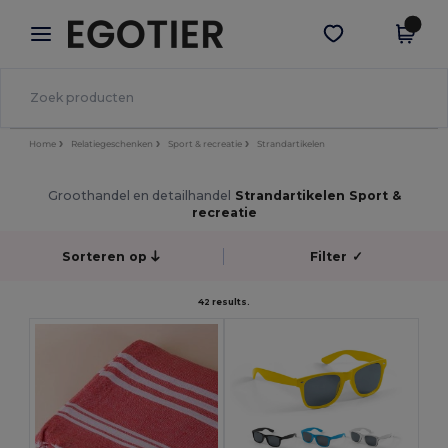
×
Egotier-app
Download app
Betere prijzen in de app!
Home
Relatiegeschenken
Sport & recreatie
Strandartikelen
Groothandel en detailhandel
Strandartikelen Sport &
recreatie
Sorteren op
Filter
✓
42 results.