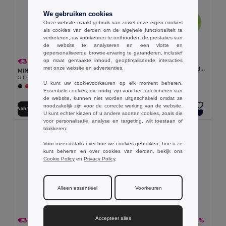
We gebruiken cookies
Onze website maakt gebruik van zowel onze eigen cookies
als cookies van derden om de algehele functionaliteit te
verbeteren, uw voorkeuren te onthouden, de prestaties van
de website te analyseren en een vlotte en
gepersonaliseerde browse-ervaring te garanderen, inclusief
€1.39
€3.33
op maat gemaakte inhoud, geoptimaliseerde interacties
-8%
€3.61
met onze website en advertenties.
Opblaasbare strandbal van doorschijnend PVC
MINI MATCH Mini strand tennisset
Egotier 98219
GiftRetail MO1911
U kunt uw cookievoorkeuren op elk moment beheren.
+1 Kleuren
+2 Kleuren
Essentiële cookies, die nodig zijn voor het functioneren van
de website, kunnen niet worden uitgeschakeld omdat ze
noodzakelijk zijn voor de correcte werking van de website.
Aan winkelwagen toevoegen
Aan winkelwagen toevoegen
U kunt echter kiezen of u andere soorten cookies, zoals die
voor personalisatie, analyse en targeting, wilt toestaan of
blokkeren.
Voor meer details over hoe we cookies gebruiken, hoe u ze
kunt beheren en over cookies van derden, bekijk ons
Cookie Policy
en
Privacy Policy
.
Alleen essentiëel
Voorkeuren
Accepteer alles
€3.35
€2.64
-8%
-9%
€3.63
€2.91