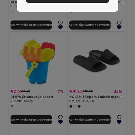
PLAY Grote opblaasbare strandbal
CATCH&PLAY Balspelletje met zuignappen
GiftRetail MO8956
GiftRetail IT3852
Aan winkelwagen toevoegen
Aan winkelwagen toevoegen
€2.31
€10.23
-7%
-35%
€2.49
€15.66
PLAYA Strandsetje assorti
KOLAM Slippers antislip maat 44/45
GiftRetail MO9301
GiftRetail MO6788
Aan winkelwagen toevoegen
Aan winkelwagen toevoegen