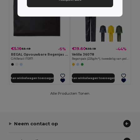
€5.16
€19.60
-6%
-44%
€5.49
€35.18
REGAL Opvouwbare Regenjas met Capuchon in Pouch
Velilla 36078
GiftRetail IT0971
Regenpak (225g/m²), tweedelig van polyester (100%) met PVC-coating
Aan winkelwagen toevoegen
Aan winkelwagen toevoegen
Alle Producten Tonen.
Neem contact op