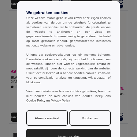
Aan winkelwagen toevoegen
Aan winkelwagen toevoegen
We gebruiken cookies
Onze website maakt gebruik van zowel onze eigen cookies
als cookies van derden om de algehele functionaliteit te
verbeteren, uw voorkeuren te onthouden, de prestaties van
de website te analyseren en een vlotte en
gepersonaliseerde browse-ervaring te garanderen, inclusief
op maat gemaakte inhoud, geoptimaliseerde interacties
met onze website en advertenties.
U kunt uw cookievoorkeuren op elk moment beheren.
Essentiële cookies, die nodig zijn voor het functioneren van
de website, kunnen niet worden uitgeschakeld omdat ze
noodzakelijk zijn voor de correcte werking van de website.
€6.91
-8%
€7.50
U kunt echter kiezen of u andere soorten cookies, zoals die
BLADO Waterdichte PVC Regenjas met Capuchon en Drukknopen
voor personalisatie, analyse en targeting, wilt toestaan of
GiftRetail KC5101
blokkeren.
+1 Kleuren
€1.68
-8%
€1.84
Voor meer details over hoe we cookies gebruiken, hoe u ze
SPRINKLE PLA Biologisch afbreekbare poncho
kunt beheren en over cookies van derden, bekijk ons
GiftRetail MO9993
Cookie Policy
en
Privacy Policy
.
Aan winkelwagen toevoegen
Aan winkelwagen toevoegen
Alleen essentiëel
Voorkeuren
Accepteer alles