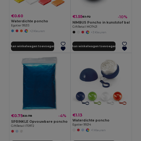
€0.60
€1.55
-10%
€1.72
Waterdichte poncho
NIMBUS Poncho in kunststof bal
Egotier 99213
GiftRetail MO7421
+2 Kleuren
+3 Kleuren
Aan winkelwagen toevoegen
Aan winkelwagen toevoegen
€1.13
€0.75
-4%
€0.78
Waterdichte poncho
SPRINKLE Opvouwbare poncho
Egotier 99214
GiftRetail IT0972
+1 Kleuren