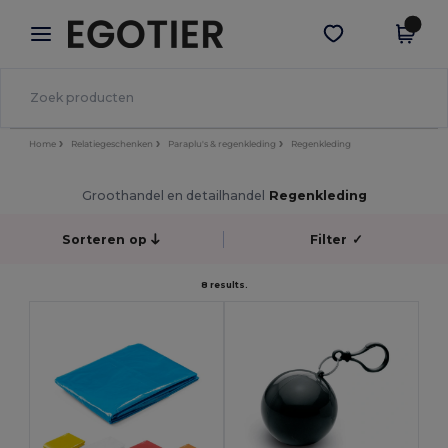
×
Egotier-app
Download app
Betere prijzen in de app!
Home
Relatiegeschenken
Paraplu's & regenkleding
Regenkleding
Groothandel en detailhandel
Regenkleding
Sorteren op
Filter
✓
8 results.