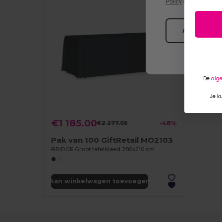
Policy
en
Privacy Pol
Alleen essent
De
alg
Je k
€1 185.00
€2 277.05
-48%
Pak van 100 GiftRetail MO2103
BRIDGE Groot tafelkleed 280x210 cm
Aan winkelwagen toevoegen