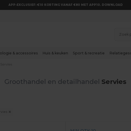
APP-EXCLUSIEF: €10 KORTING VANAF €80 MET APP10. DOWNLOAD
ologie & accessoires
Huis & keuken
Sport & recreatie
Relatieges
Servies
Groothandel en detailhandel
Servies
rvies
MIN QTY: 10