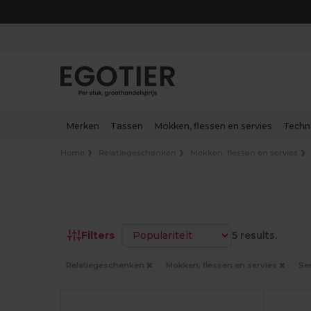
Merken
Tassen
Mokken, flessen en servies
Techn
Home
Relatiegeschenken
Mokken, flessen en servies
Sorteren op
Filters
5 results.
Relatiegeschenken
Mokken, flessen en servies
Se