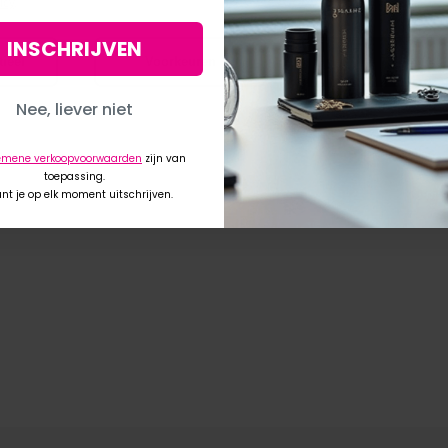
icy
.
INSCHRIJVEN
iëel
Voorkeuren
Accepteer 
Nee, liever niet
emene verkoopvoorwaarden
zijn van
toepassing.
unt je op elk moment uitschrijven.