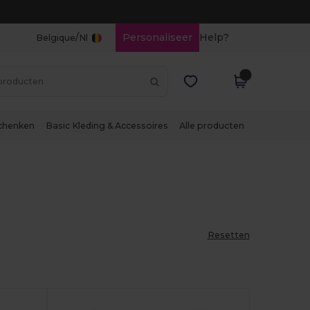
/
Personaliseer
Help?
Belgique
Nl
chenken
Basic Kleding & Accessoires
Alle producten
Resetten